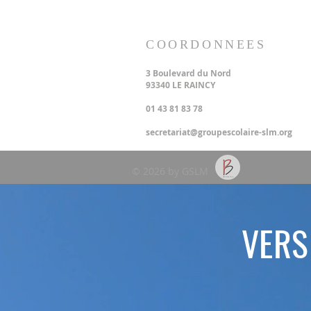
COORDONNEES
3 Boulevard du Nord
93340 LE RAINCY
01 43 81 83 78
secretariat@groupescolaire-slm.org
© 2026 by GSLM
VERS