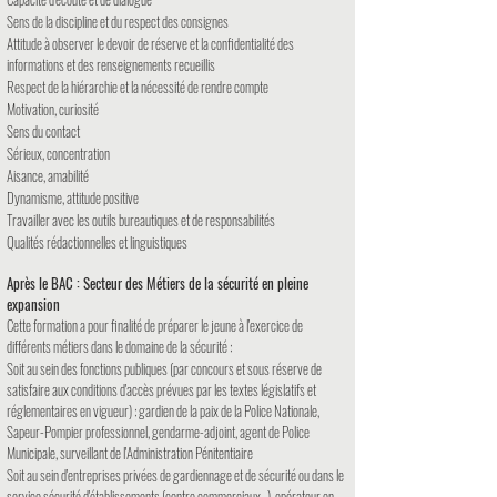
Sens de la discipline et du respect des consignes
Attitude à observer le devoir de réserve et la confidentialité des
informations et des renseignements recueillis
Respect de la hiérarchie et la nécessité de rendre compte
Motivation, curiosité
Sens du contact
Sérieux, concentration
Aisance, amabilité
Dynamisme, attitude positive
Travailler avec les outils bureautiques et de responsabilités
Qualités rédactionnelles et linguistiques
Après le BAC : Secteur des Métiers de la sécurité en pleine
expansion
Cette formation a pour finalité de préparer le jeune à l'exercice de
différents métiers dans le domaine de la sécurité :
Soit au sein des fonctions publiques (par concours et sous réserve de
satisfaire aux conditions d'accès prévues par les textes législatifs et
réglementaires en vigueur) : gardien de la paix de la Police Nationale,
Sapeur-Pompier professionnel, gendarme-adjoint, agent de Police
Municipale, surveillant de l'Administration Pénitentiaire
Soit au sein d'entreprises privées de gardiennage et de sécurité ou dans le
service sécurité d'établissements (centre commerciaux...), opérateur en