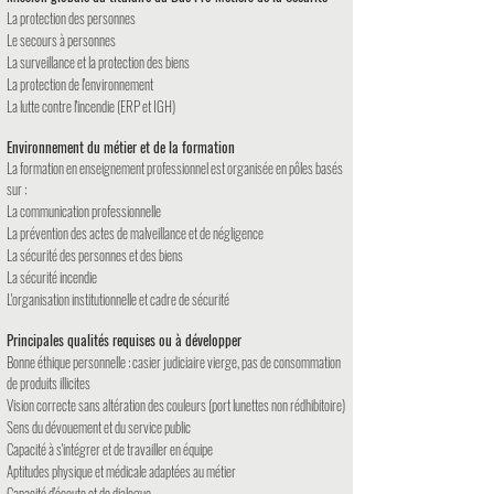
La protection des personnes
Le secours à personnes
La surveillance et la protection des biens
La protection de l'environnement
La lutte contre l'incendie (ERP et IGH)
Environnement du métier et de la formation
La formation en enseignement professionnel est organisée en pôles basés
sur :
La communication professionnelle
La prévention des actes de malveillance et de négligence
La sécurité des personnes et des biens
La sécurité incendie
L'organisation institutionnelle et cadre de sécurité
Principales qualités requises ou à développer
Bonne éthique personnelle : casier judiciaire vierge, pas de consommation
de produits illicites
Vision correcte sans altération des couleurs (port lunettes non rédhibitoire)
Sens du dévouement et du service public
Capacité à s'intégrer et de travailler en équipe
Aptitudes physique et médicale adaptées au métier
Capacité d'écoute et de dialogue