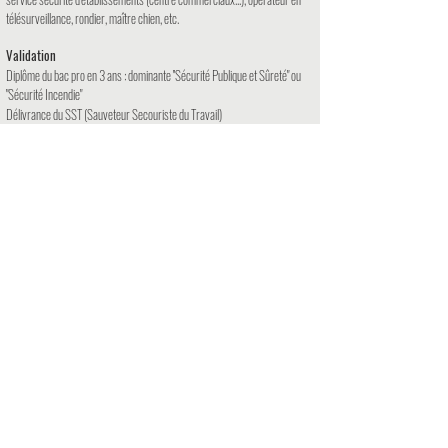
télésurveillance, rondier, maître chien, etc.
Validation
Diplôme du bac pro en 3 ans : dominante ''Sécurité Publique et Sûreté" ou
"Sécurité Incendie"
Délivrance du SST (Sauveteur Secouriste du Travail)
Eventuellement sous certaines conditions délivrance du SSIAP1 (Service
de sécurité Incendie et d'Assistance aux Personnes de niveau 1)
PÉRIODE DE FORMATION EN MILIEU PROFESSIONNEL (PFMP)
22 semaines réparties sur les 3 ans
TELECHARGEZ LA PLAQUETTE DU BAC MS
FORMATIONS
COORDONNEES